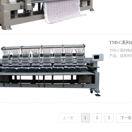
TNB-C系
TNB-C系
产品。该系列
凑、性能稳定
爱。
上一页
1
2
3
下一页