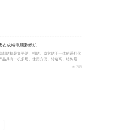
列成衣成帽电脑刺绣机
列电脑刺绣机是集平绣、帽绣、成衣绣于一体的系列化
产品具有一机多用、使用方便、转速高、结构紧
、绣品质量精良等特点，深受国内外广大客户的喜
넶
209