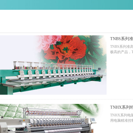
TNBS系列
TNBS系列准
极高的产品，T
列。为提高刺
速刺绣机的主
采用了更好的
大提高。
TNHX系列
TNHX系列
用电脑精准控
产效率高，易