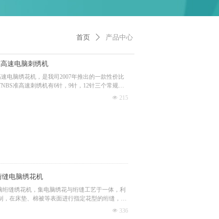
首页
ꄲ
产品中心
准高速电脑刺绣机
高速电脑绣花机，是我司2007年推出的一款性价比
NBS准高速刺绣机有6针，9针，12针三个常规系
绣机的性能，给用户提供最好的产品，TNBS准高
넶
215
要部件和零件都进行了优化设计，特别是运动零件
材料，通过这些改进使天鸟牌刺绣机的性能有了很
绗缝电脑绣花机
电脑绗缝绣花机，集电脑绣花与绗缝工艺于一体，利
制，在床垫、棉被等表面进行指定花型的绗缝，生
操作。
넶
336