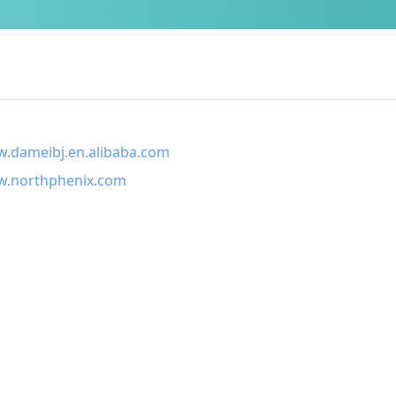
.dameibj.en.alibaba.com
.northphenix.com